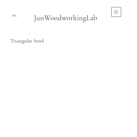
JunWoodworkingLab
JwL
Triangular Stool