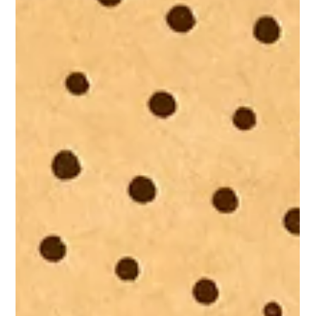
デザインした家具は基本的には当方が制作したものについては
「応用美術」ではなく一点もののような「純粋美術」としての
扱いとなります。 外注で制作したものや大量に制作するもので
作家性のないものについてはあくまで商品となります。 ただし
デザインアワードを受賞したデザインなどは大量生産品であっ
ても改変した場合、それらの対象ではなくなりますので注意が
必要です。 テーブルウェア 基本的には「商品扱い」となりま
す。 一点のみで新規デザインの制作はお受けできません。新規
デザインでのご依頼の場合は10点以上または一定以上の金額の
ロット単位でのご注文からになります。 工芸品 すべて一点もの
です。「純粋美術」となりますので改変等されないようお願い
いたします。 その他 都度ご相談となります。