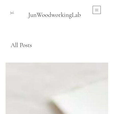
JunWoodworkingLab
JwL
All Posts