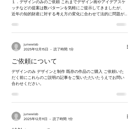
junwwlab
2025年12月15日
読了時間: 4分
ご依頼について ― デザインのみの場
合
１．デザインのみのご依頼 これまでデザイン画やアイデアスケ
ッチなどの提案は数パターンを気軽にご提示してきましたが、
近年の知的財産に対する考え方の変化に合わせて法的に問題が
起こらないように事前にお互いが理解した上で仕事を進める形
にしています。 以下を踏まえてご相談いただければと思います
ので是非ご一読ください。 家具などのデザインのご依頼の場
合、依頼者からご要望を聞き取りそれらに基づいてデザインを
作成します。 その際、依頼者からご提示いただくアイデアがど
junwwlab
2025年12月15日
読了時間: 1分
れほど革新的なものであったとしても著作権法等では保護され
ませんのでご理解ください。 ※革新的なアイデアを保護したい
ご依頼について
場合は事前に特許や実用新案などを出願されることをお勧めし
ます。（その場合、秘密保持契約を結ぶことで当方もしかるべ
デザインのみ デザインと制作 既存の作品のご購入 ご依頼いた
きタイミングまで公表を控えます） 著作権法では「著作者」と
だく前にこれらのご説明の記事をご覧いただいたうえでお問い
は実際にデザインなどを作成した者を指し、アイデアは「著作
合わせください。
物」ではありませんので保護の対象にはなり得ません。 「アイ
デアを出したのは自分だ」「依頼したのは自分だ」と主張して